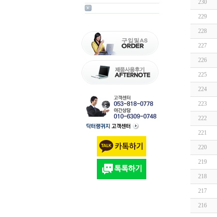
230
229
228
227
226
225
224
223
222
221
220
219
218
217
216