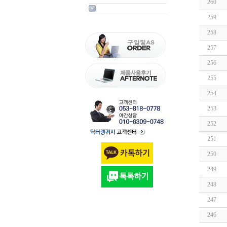
260
259
258
257
256
255
254
253
252
251
250
249
248
247
246