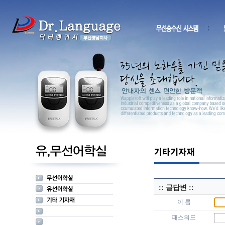
:: 글답변 ::
이 름
패스워드